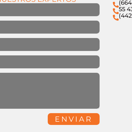
(664
55 4
(442
ENVIAR