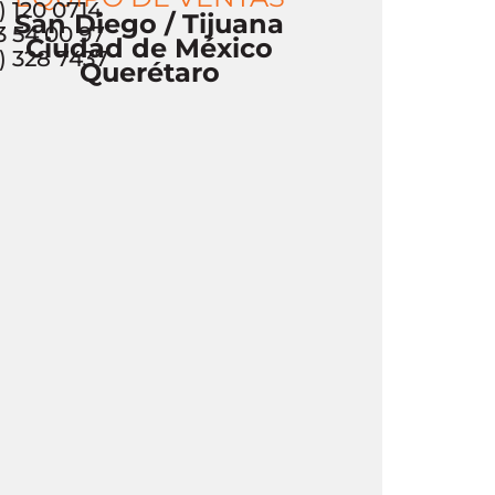
) 120 0714
San Diego / Tijuana
3 54 00 97
Ciudad de México
) 328 7437
Querétaro