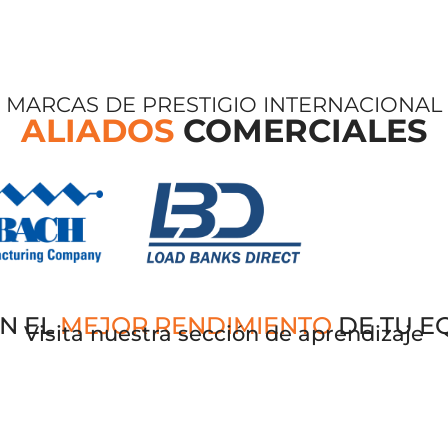
MARCAS DE PRESTIGIO INTERNACIONAL
ALIADOS
COMERCIALES
N EL
MEJOR RENDIMIENTO
DE TU E
Visita nuestra sección de aprendizaje
do.