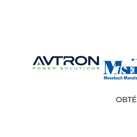
OBTÉ
Elije el banco de carga adecua