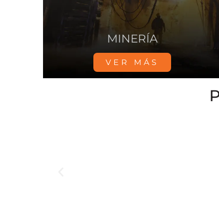
/
DATA CENTER
VER MÁS
Mosebach – XE400D