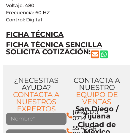
Voltaje: 480
Frecuencia: 60 HZ
Control: Digital
FICHA TÉCNICA
FICHA TÉCNICA SENCILLA
SOLICITA COTIZACIÓN:
¿NECESITAS
CONTACTA A
AYUDA?
NUESTRO
CONTACTA A
EQUIPO DE
NUESTROS
VENTAS
EXPERTOS
San Diego /
(664) 120
Tijuana
0714
Ciudad de
55 43 54
México