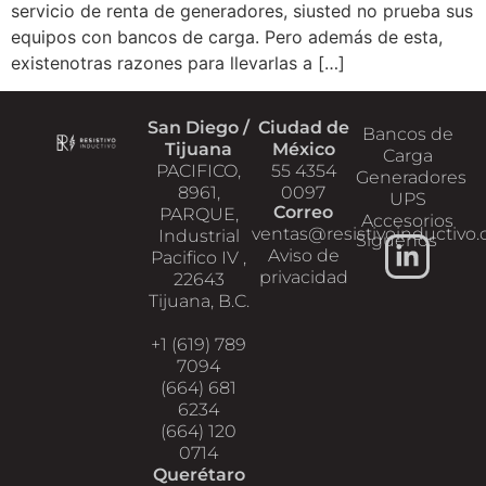
servicio de renta de generadores, siusted no prueba sus
equipos con bancos de carga. Pero además de esta,
existenotras razones para llevarlas a […]
San Diego /
Ciudad de
Bancos de
Tijuana
México
Carga
PACIFICO,
55 4354
Generadores
8961,
0097
UPS
Correo
PARQUE,
Accesorios
ventas@resistivoinductivo
Industrial
Siguenos
Aviso de
Pacifico IV ,
privacidad
22643
Tijuana, B.C.
+1 (619) 789
7094
(664) 681
6234
(664) 120
0714
Querétaro