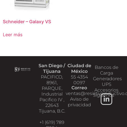
Schneider – Galaxy VS
Leer más
San Diego /
Ciudad de
Bancos de
Tijuana
México
Carga
PACIFICO,
55 4354
Generadores
8961,
0097
UPS
Correo
PARQUE,
Accesorios
ventas@resistivoinductivo
Industrial
Siguenos
Aviso de
Pacifico IV ,
privacidad
22643
Tijuana, B.C.
+1 (619) 789