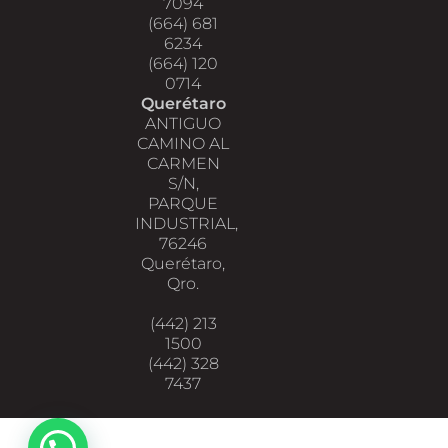
7094
(664) 681
6234
(664) 120
0714
Querétaro
ANTIGUO
CAMINO AL
CARMEN
S/N,
PARQUE
INDUSTRIAL,
76246
Querétaro,
Qro.
(442) 213
1500
(442) 328
7437