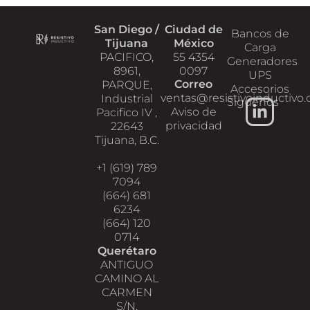
San Diego /
Ciudad de
Bancos de
Tijuana
México
Carga
PACIFICO,
55 4354
Generadores
8961,
0097
UPS
Correo
PARQUE,
Accesorios
ventas@resistivoinductivo
Industrial
Siguenos
Aviso de
Pacifico IV ,
privacidad
22643
Tijuana, B.C.
+1 (619) 789
7094
(664) 681
6234
(664) 120
0714
Querétaro
ANTIGUO
CAMINO AL
CARMEN
S/N,